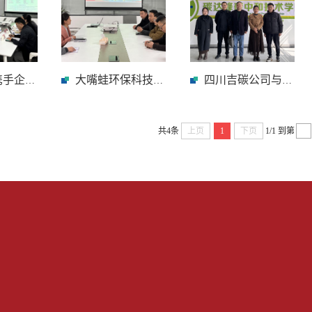
双碳公司携手企业...
大嘴蛙环保科技有...
四川吉碳公司与双...
共4条
上页
1
下页
1/1
到第
）